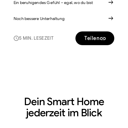
arrow_right_alt
Ein beruhigendes Gefühl – egal, wo du bist
arrow_right_alt
Noch bessere Unterhaltung
Teilen
5 MIN. LESEZEIT
Dein Smart Home
jederzeit im Blick