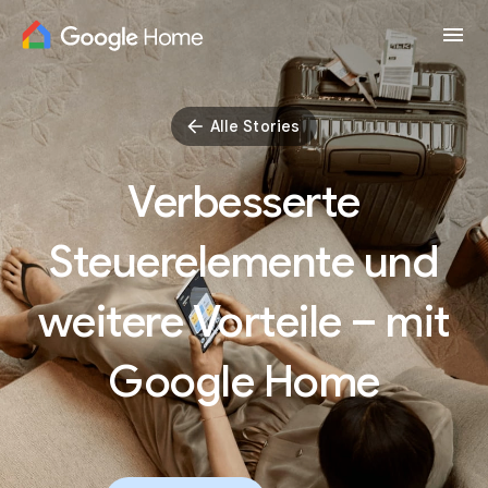
Alle Stories
Verbesserte
Steuerelemente und
weitere Vorteile – mit
Google Home