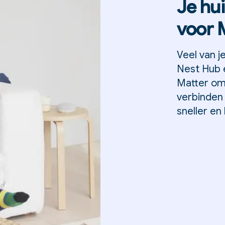
Je hui
voor 
Veel van 
Nest Hub e
Matter om
verbinden
sneller e