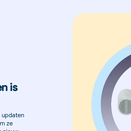
n is
n updaten
om ze