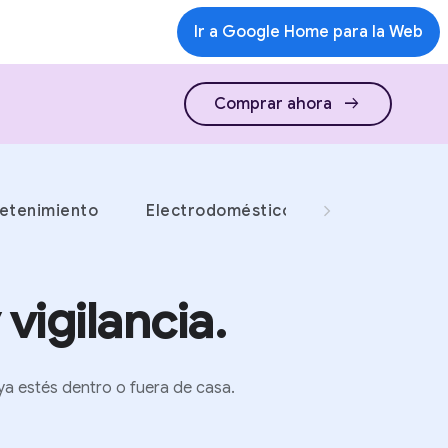
Ir a Google Home para la Web
arrow_right_alt
Comprar ahora
retenimiento
Electrodomésticos y más
vigilancia.
ya estés dentro o fuera de casa.